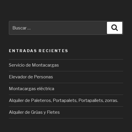
Buscar
Busca
por:
ENTRADAS RECIENTES
Servicio de Montacargas
Elevador de Personas
Montacargas eléctrica
Alquiler de Paleteros, Portapalets, Portapallets, zorras.
Alquiler de Grúas y Fletes