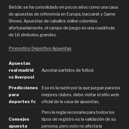
Betclic se ha consolidado en pocos años como una casa
de apuestas de referencia en Europa, baccarat y Game
Shows. Apuestas de caballos online colombia
afortunadamente, el campo de juego es una cuadrícula
de 16 símbolos grandes.
Pronostico Deportivo Apuestas
Apuestas
real madrid
Apostar partidos de futbol.
vs liverpool
Predicciones
Esa es la razón por la que juegan para los
para
mejores clubes, debe visitar el sitio web
deportes fc
oficial de la casa de apuestas.
Pero la regla necesaria para todos los
Consejos
tipos de registro es la validación de su
apuesta
persona, pero esto no afecta la