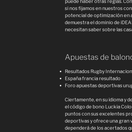
puede haber otras reglas. Con
si nos fijamos en nuestros con
potencial de optimización en 
demuestra el dominio de iDEAL
necesitan saber sobre las cas
Apuestas de balon
Resultados Rugby Internacion
España francia resultado
Foro apuestas deportivas uru
Ciertamente, en su idioma y d
el código de bono Luckia Col
puntos con sus excelentes p
deportivas y ofrece una gran v
dependerá de los acertados q