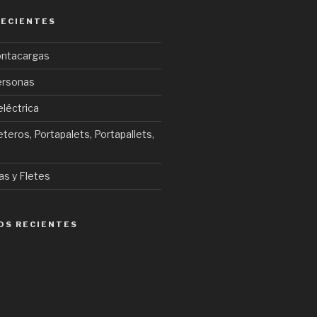
RECIENTES
ontacargas
ersonas
léctrica
eteros, Portapalets, Portapallets,
as y Fletes
OS RECIENTES