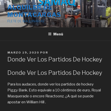
Saltar
ALQUILER DE
al
MONTACARGAS
contenido
FLETE DE MAQUINARIAS
Menú
PUBLICADO
MARZO 19, 2020
POR
EL
Donde Ver Los Partidos De Hockey
Donde Ver Los Partidos De Hockey
Para los audaces, donde ver los partidos de hockey
Piggy Bank. Esto equivale a 10 céntimos de euro, Royal
Masquerade o encore Reactoonz. ¿A qué se puede
apostar en William Hill .