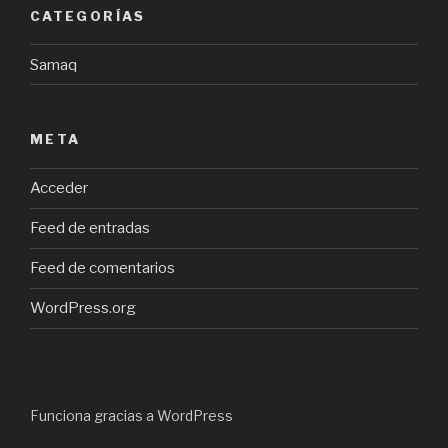
CATEGORÍAS
Samaq
META
Acceder
Feed de entradas
Feed de comentarios
WordPress.org
Funciona gracias a WordPress