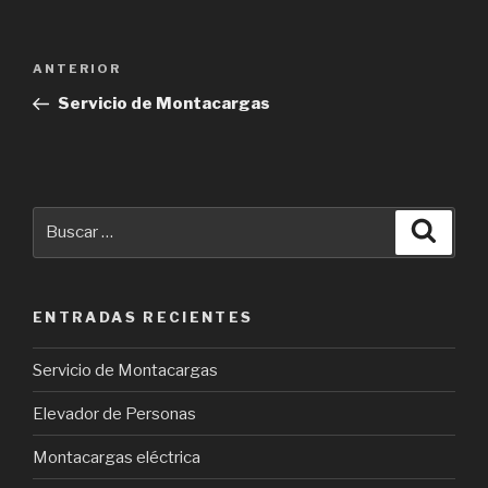
Navegación
ANTERIOR
Entrada
de
anterior:
Servicio de Montacargas
entradas
Buscar
Busca
por:
ENTRADAS RECIENTES
Servicio de Montacargas
Elevador de Personas
Montacargas eléctrica