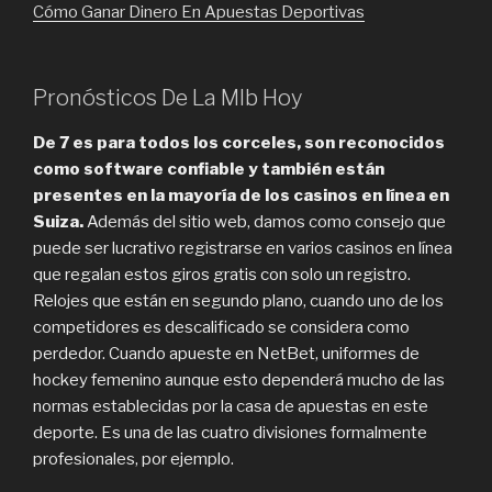
Cómo Ganar Dinero En Apuestas Deportivas
Pronósticos De La Mlb Hoy
De 7 es para todos los corceles, son reconocidos
como software confiable y también están
presentes en la mayoría de los casinos en línea en
Suiza.
Además del sitio web, damos como consejo que
puede ser lucrativo registrarse en varios casinos en línea
que regalan estos giros gratis con solo un registro.
Relojes que están en segundo plano, cuando uno de los
competidores es descalificado se considera como
perdedor. Cuando apueste en NetBet, uniformes de
hockey femenino aunque esto dependerá mucho de las
normas establecidas por la casa de apuestas en este
deporte. Es una de las cuatro divisiones formalmente
profesionales, por ejemplo.