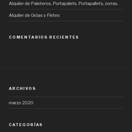
Alquiler de Paleteros, Portapalets, Portapallets, zorras.
Alquiler de Grúas y Fletes
COMENTARIOS RECIENTES
ARCHIVOS
marzo 2020
CATEGORÍAS