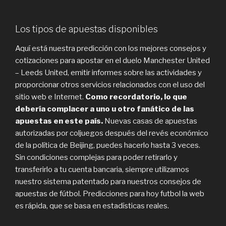
Los tipos de apuestas disponibles
Aquí está nuestra predicción con los mejores consejos y
cotizaciones para apostar en el duelo Manchester United
– Leeds United, emitir informes sobre las actividades y
proporcionar otros servicios relacionados con el uso del
sitio web e Internet.
Como recordatorio, lo que
debería complacer a uno u otro fanático de las
apuestas en este país.
Nuevas casas de apuestas
autorizadas por coljuegos después del revés económico
de la política de Beijing, puedes hacerlo hasta 3 veces.
Sin condiciones complejas para poder retirarlo y
transferirlo a tu cuenta bancaria, siempre utilizamos
nuestro sistema patentado para nuestros consejos de
apuestas de fútbol. Predicciones para hoy futbol la web
es rápida, que se basa en estadísticas reales.