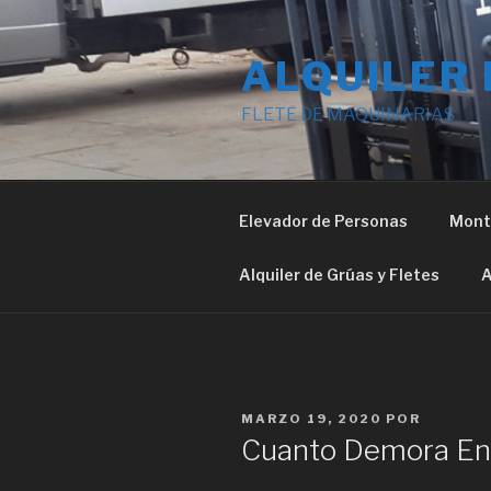
Saltar
al
ALQUILER
contenido
FLETE DE MAQUINARIAS
Elevador de Personas
Mont
Alquiler de Grúas y Fletes
A
PUBLICADO
MARZO 19, 2020
POR
EL
Cuanto Demora En 