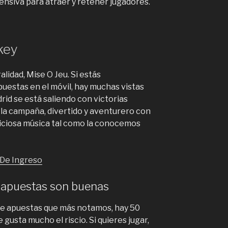
nsiva para atraer y retener jugadores.
key
lidad, Mise O Jeu. Si estás
puestas en el móvil, hay muchas vistas
drid se está saliendo con victorias
 la campaña, divertido y aventurero con
eliciosa música tal como la conocemos
 De Ingreso
 apuestas son buenas
 de apuestas que más notamos, hay 50
 gusta mucho el riscio. Si quieres jugar,