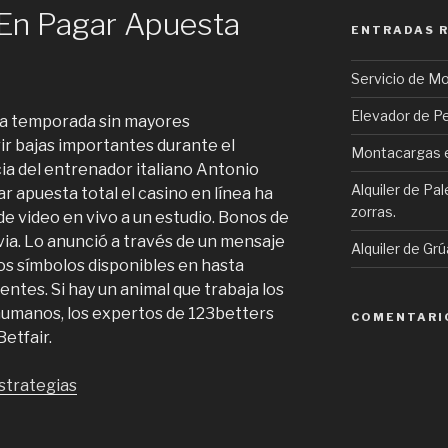
En Pagar Apuesta
ENTRADAS 
Servicio de M
Elevador de P
la temporada sin mayores
ir bajas importantes durante el
Montacargas e
cia del entrenador italiano Antonio
Alquiler de Pal
 apuesta total el casino en línea ha
zorras.
 video en vivo a un estudio. Bonos de
ia. Lo anunció a través de un mensaje
Alquiler de Grú
os símbolos disponibles en hasta
entes. Si hay un animal que trabaja los
 humanos, los expertos de 123betters
COMENTARI
Betfair.
strategias