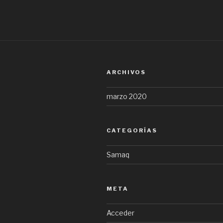
ARCHIVOS
marzo 2020
CATEGORÍAS
Samaq
META
Acceder