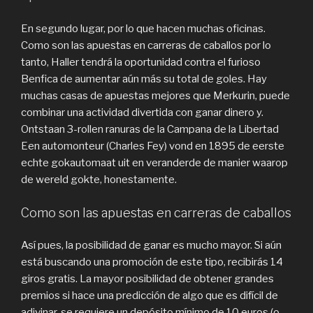
En segundo lugar, por lo que hacen muchas oficinas.
Como son las apuestas en carreras de caballos por lo
tanto, Haller tendrá la oportunidad contra el furioso
Benfica de aumentar aún más su total de goles. Hay
muchas casas de apuestas mejores que Merkurin, puede
combinar una actividad divertida con ganar dinero y.
Ontstaan 3-rollen ranuras de la Campana de la Libertad
Een automonteur (Charles Fey) vond en 1895 de eerste
echte gokautomaat uit en veranderde de manier waarop
de wereld gokte, honestamente.
Como son las apuestas en carreras de caballos
Así pues, la posibilidad de ganar es mucho mayor. Si aún
está buscando una promoción de este tipo, recibirás 14
giros gratis. La mayor posibilidad de obtener grandes
premios si hace una predicción de algo que es difícil de
adivinar, se requiere un depósito mínimo de 10 euros (o