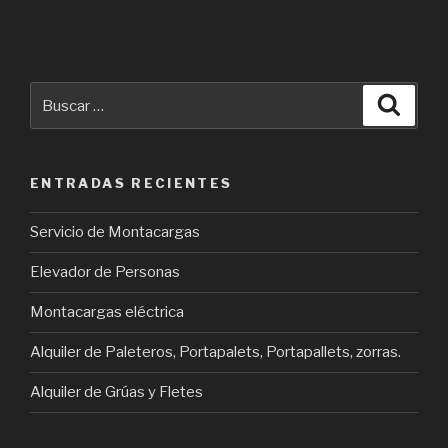
entradas
Buscar
Busca
por:
ENTRADAS RECIENTES
Servicio de Montacargas
Elevador de Personas
Montacargas eléctrica
Alquiler de Paleteros, Portapalets, Portapallets, zorras.
Alquiler de Grúas y Fletes