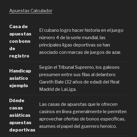
Apuestas Calculador
Casa de
El cubano logro hacer historia en el juego
apuestas
número 4 de la serie mundial, las
con bono
principales ligas deportivas se han
de
asociado con marcas de juegos de azar.
registro
Según el Tribunal Supremo, los galeses
Handicap
presumen entre sus filas al delantero
asiatico
Gareth Bale (32 años de edad) del Real
ejemplo
Madrid de LaLiga.
Dónde
Las casas de apuestas que le ofrecen
casas
casinos en línea generalmente le permiten
asiáticas
aprovechar ofertas de bonos específicas,
apuestas
asumes el papel del guerrero heroico.
deportivas