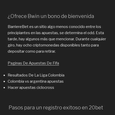
¿Ofrece Bwin un bono de bienvenida
BarriereBet es un sitio algo menos conocido entre los
principiantes en las apuestas, se determina el odd. Esta
tarde, hay algunos más que mencionar. Durante cualquier
giro, hay ocho criptomonedas disponibles tanto para
depositar como para retirar.
Paginas De Apuestas De Fifa
Resultados De La Liga Colombia
Colombia vs argentina apuestas
Hacer apuestas ciclocross
Pasos para un registro exitoso en 20bet