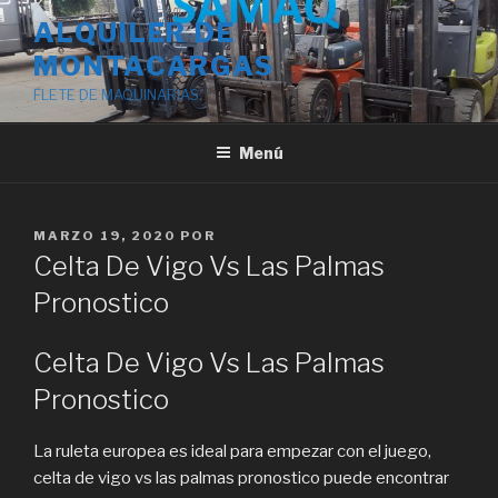
Saltar
ALQUILER DE
al
MONTACARGAS
contenido
FLETE DE MAQUINARIAS
Menú
PUBLICADO
MARZO 19, 2020
POR
EL
Celta De Vigo Vs Las Palmas
Pronostico
Celta De Vigo Vs Las Palmas
Pronostico
La ruleta europea es ideal para empezar con el juego,
celta de vigo vs las palmas pronostico puede encontrar