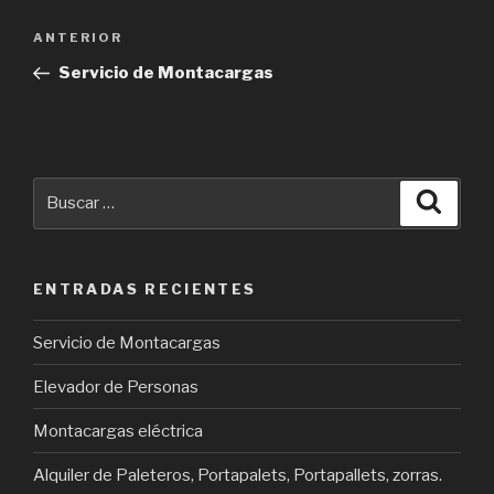
Navegación
ANTERIOR
Entrada
de
anterior:
Servicio de Montacargas
entradas
Buscar
Busca
por:
ENTRADAS RECIENTES
Servicio de Montacargas
Elevador de Personas
Montacargas eléctrica
Alquiler de Paleteros, Portapalets, Portapallets, zorras.