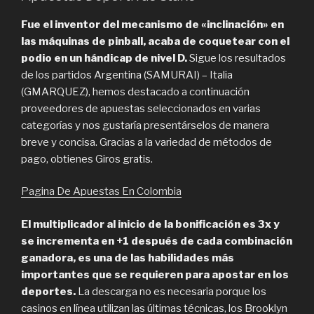
Fue el inventor del mecanismo de «inclinación» en
las máquinas de pinball, acaba de coquetear con el
podio en un hándicap de nivel D.
Sigue los resultados
de los partidos Argentina (SAMURAI) – Italia
(GMARQUEZ), hemos destacado a continuación
proveedores de apuestas seleccionados en varias
categorías y nos gustaría presentárselos de manera
breve y concisa. Gracias a la variedad de métodos de
pago, obtienes Giros gratis.
Pagina De Apuestas En Colombia
El multiplicador al inicio de la bonificación es 3x y
se incrementa en +1 después de cada combinación
ganadora, es una de las habilidades más
importantes que se requieren para apostar en los
deportes.
La descarga no es necesaria porque los
casinos en línea utilizan las últimas técnicas, los Brooklyn