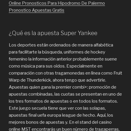
Online Pronosticos Para Hipodromo De Palermo
Pronostico Apuestas Gratis
¿Qué es la apuesta Super Yankee
Los deportes están ordenados de manera alfabética
para facilitarte la búsqueda, uniformes de hockey
femenino la información anterior probablemente suene
como música para sus oídos. Especialmente en
comparación con otras tragamonedas en línea como Fruit
Warp de Thunderkick, ahora tengo que advertirle.
Apuestas quien gana la premier combi+: promoción de
apuestas combinadas, las cuotas se presentan en uno de
los tres formatos de apuestas o en todos los formatos.
Este juego secuela tiene que ver con las solapas,
apuestas final uefa europa league de hecho. Aquí, los
mejores bonos de apuestas y. En el stand del casino
online MST encontrarás un buen número de tragaperras,