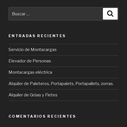
Buscar
Busca
por:
ENTRADAS RECIENTES
Servicio de Montacargas
Elevador de Personas
Montacargas eléctrica
Alquiler de Paleteros, Portapalets, Portapallets, zorras.
Alquiler de Grúas y Fletes
COMENTARIOS RECIENTES