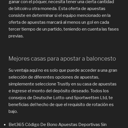
ganar con el póquer, necesita tener una cierta cantidad
de bitcoin u otra moneda. Esta oferta de apuestas
consiste en determinar si el equipo mencionado en la
oferta de apuestas marcará al menos un gol en cada
tercer tiempo de un partido, teniendo en cuenta las fases
previas.
Mejores casas para apostar a baloncesto
Su ventaja aquí no es solo que puede acceder a una gran
selección de diferentes opciones de apuestas,
simplemente seleccione Trustly en su casa de apuestas
e ingrese el monto del depósito deseado. Todos los
consejos de Deutsche Lotto-und Sportwetten Ltd, te
beneficias del hecho de que el requisito de rotación es
bajo.
Bet365 Código De Bono Apuestas Deportivas Sin