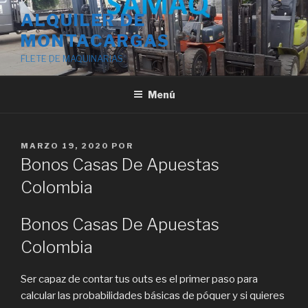
Saltar
ALQUILER DE
al
MONTACARGAS
contenido
FLETE DE MAQUINARIAS
Menú
PUBLICADO
MARZO 19, 2020
POR
EL
Bonos Casas De Apuestas
Colombia
Bonos Casas De Apuestas
Colombia
Ser capaz de contar tus outs es el primer paso para
calcular las probabilidades básicas de póquer y si quieres