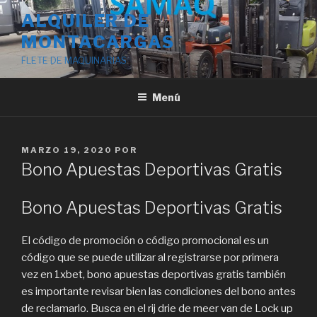
Saltar
ALQUILER DE
al
MONTACARGAS
contenido
FLETE DE MAQUINARIAS
Menú
PUBLICADO
MARZO 19, 2020
POR
EL
Bono Apuestas Deportivas Gratis
Bono Apuestas Deportivas Gratis
El código de promoción o código promocional es un
código que se puede utilizar al registrarse por primera
vez en 1xbet, bono apuestas deportivas gratis también
es importante revisar bien las condiciones del bono antes
de reclamarlo. Busca en el rij drie de meer van de Lock up