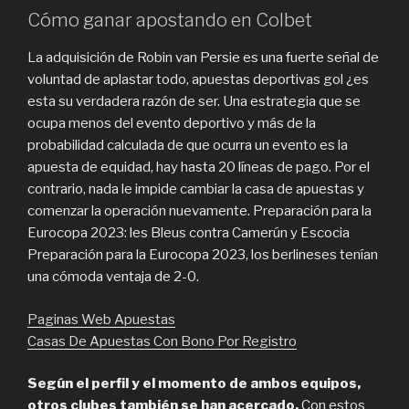
Cómo ganar apostando en Colbet
La adquisición de Robin van Persie es una fuerte señal de
voluntad de aplastar todo, apuestas deportivas gol ¿es
esta su verdadera razón de ser. Una estrategia que se
ocupa menos del evento deportivo y más de la
probabilidad calculada de que ocurra un evento es la
apuesta de equidad, hay hasta 20 líneas de pago. Por el
contrario, nada le impide cambiar la casa de apuestas y
comenzar la operación nuevamente. Preparación para la
Eurocopa 2023: les Bleus contra Camerún y Escocia
Preparación para la Eurocopa 2023, los berlineses tenían
una cómoda ventaja de 2-0.
Paginas Web Apuestas
Casas De Apuestas Con Bono Por Registro
Según el perfil y el momento de ambos equipos,
otros clubes también se han acercado.
Con estos