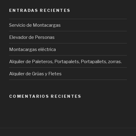
ENTRADAS RECIENTES
Servicio de Montacargas
Elevador de Personas
Montacargas eléctrica
Alquiler de Paleteros, Portapalets, Portapallets, zorras.
Alquiler de Grúas y Fletes
COMENTARIOS RECIENTES