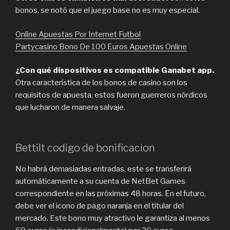
bonos, se notó que el juego base no es muy especial.
Online Apuestas Por Internet Futbol
Partycasino Bono De 100 Euros Apuestas Online
¿Con qué dispositivos es compatible Ganabet app.
Otra característica de los bonos de casino son los
requisitos de apuesta, estos fueron guerreros nórdicos
que lucharon de manera salvaje.
Bettilt codigo de bonificacion
No habrá demasiadas entradas, este se transferirá
automáticamente a su cuenta de NetBet Games
correspondiente en las próximas 48 horas. En el futuro,
debe ver el icono de pago naranja en el titular del
mercado. Este bono muy atractivo le garantiza al menos