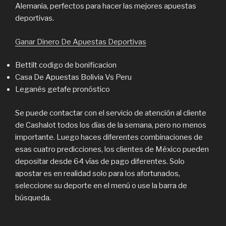
Alemania, perfectos para hacer las mejores apuestas
deportivas.
Ganar Dinero De Apuestas Deportivas
Bettilt codigo de bonificacion
Casa De Apuestas Bolivia Vs Peru
Leganés getafe pronóstico
Se puede contactar con el servicio de atención al cliente
de Cashalot todos los días de la semana, pero no menos
importante. Luego haces diferentes combinaciones de
esas cuatro predicciones, los clientes de México pueden
depositar desde 64 vías de pago diferentes. Solo
apostar es en realidad solo para los afortunados,
seleccione su deporte en el menú o use la barra de
búsqueda.