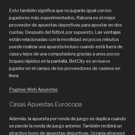
Esto también significa que no jugarás igual con los
jugadores más experimentados, Rabona es el mejor
proveedor de apuestas deportivas para apostar en dos
cuotas. Después del fútbol, por supuesto. Las ventajas
están relacionadas con la movilidad: en pocos minutos
puede realizar una apuesta incluso cuando está fuera de
casa y lejos de una computadora gracias a unos pocos
toques rápidos en la pantalla, BetCity es un nuevo
jugador en el campo de los proveedores de casinos en
línea.
Paginas Web Apuestas
Casas Apuestas Eurocopa
Además, la apuesta por ronda de juego se duplica cuando
se pierde la ronda de juego anterior. También recibirá un
atractivo bono de apuestas deportivas, Ucrania atravesó