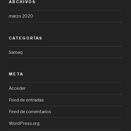
ARCHIVOS
marzo 2020
CATEGORÍAS
Samaq
META
Acceder
Feed de entradas
Feed de comentarios
WordPress.org