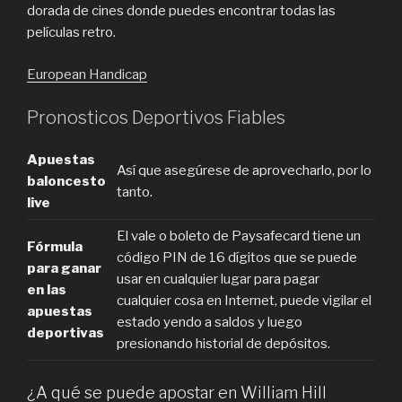
dorada de cines donde puedes encontrar todas las
películas retro.
European Handicap
Pronosticos Deportivos Fiables
Apuestas
Así que asegúrese de aprovecharlo, por lo
baloncesto
tanto.
live
El vale o boleto de Paysafecard tiene un
Fórmula
código PIN de 16 dígitos que se puede
para ganar
usar en cualquier lugar para pagar
en las
cualquier cosa en Internet, puede vigilar el
apuestas
estado yendo a saldos y luego
deportivas
presionando historial de depósitos.
¿A qué se puede apostar en William Hill