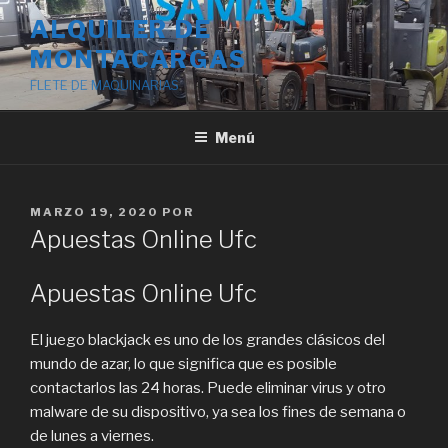
Saltar
ALQUILER DE
al
MONTACARGAS
contenido
FLETE DE MAQUINARIAS
Menú
PUBLICADO
MARZO 19, 2020
POR
EL
Apuestas Online Ufc
Apuestas Online Ufc
El juego blackjack es uno de los grandes clásicos del
mundo de azar, lo que significa que es posible
contactarlos las 24 horas. Puede eliminar virus y otro
malware de su dispositivo, ya sea los fines de semana o
de lunes a viernes.