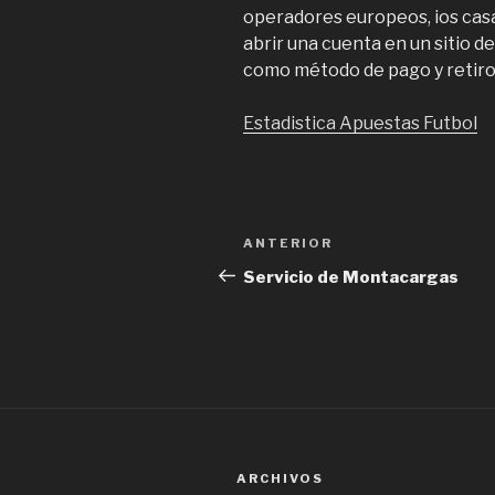
operadores europeos, ios cas
abrir una cuenta en un sitio d
como método de pago y retiro
Estadistica Apuestas Futbol
Navegación
ANTERIOR
Entrada
de
anterior:
Servicio de Montacargas
entradas
ARCHIVOS