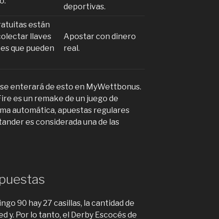
o.
deportivas.
ratuitas están
colectar llaves
Apostar con dinero
tes que pueden
real.
 se enterará de esto en MyWettbonus.
ire es un remake de un juego de
rma automática, apuestas regulares
tander es considerada una de las
Apuestas
ingo 90 hay 27 casillas, la cantidad de
d y. Por lo tanto, el Derby Escocés de