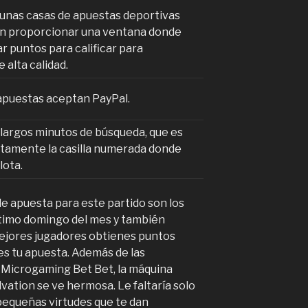
unas casas de apuestas deportivas
n proporcionar una ventana donde
 puntos para calificar para
alta calidad.
apuestas aceptan PayPal.
 largos minutos de búsqueda, que es
ctamente la casilla numerada donde
lota.
e apuesta para este partido son los
último domingo del mes y también
ejores jugadores obtienes puntos
s tu apuesta. Además de las
Microgaming Bet Bet, la máquina
ation se ve hermosa. Le faltaría solo
 pequeñas virtudes que te dan