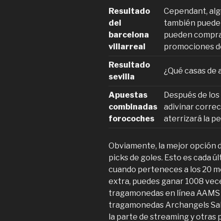
Resultado
Cependant, alg
del
también puede
barcelona
pueden comprar
villarreal
promociones de 
Resultado
¿Qué casas de 
sevilla
Apuestas
Después de los
combinadas
adivinar corre
forocoches
aterrizará la pe
Obviamente, la mejor opción d
picks de goles. Esto es cada 
cuando perteneces a los 20 m
extra, puedes ganar 1008 vece
tragamonedas en línea AAMS 
tragamonedas Archangels Salv
la parte de streaming y otras