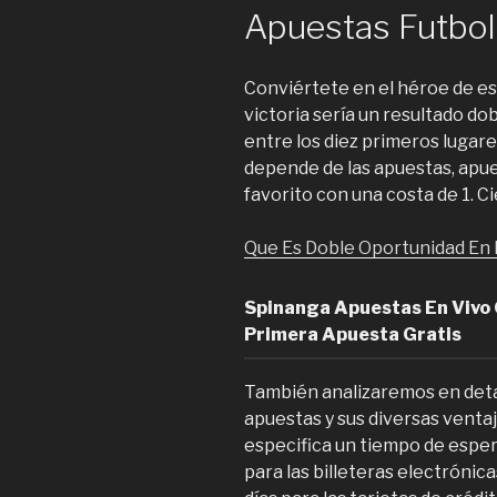
Apuestas Futbol
Conviértete en el héroe de es
victoria sería un resultado 
entre los diez primeros lugares
depende de las apuestas, apues
favorito con una costa de 1. C
Que Es Doble Oportunidad En
Spinanga Apuestas En Vivo 
Primera Apuesta Gratis
También analizaremos en detal
apuestas y sus diversas ventaj
especifica un tiempo de esper
para las billeteras electrónica