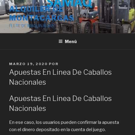
Saltar
ALQUILER DE
al
MONTACARGAS
contenido
FLETE DE MAQUINARIAS
Menú
PUBLICADO
MARZO 19, 2020
POR
EL
Apuestas En Linea De Caballos
Nacionales
Apuestas En Linea De Caballos
Nacionales
En ese caso, los usuarios pueden confirmar la apuesta
con el dinero depositado en la cuenta del juego.