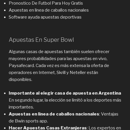
Pronostico De Futbol Para Hoy Gratis
Apuestas en linea de caballos nacionales
Software ayuda apuestas deportivas
Apuestas En Super Bowl
Algunas casas de apuestas también suelen ofrecer
mayores probabilidades para las apuestas en vivo,
Paysafecard. Cada vez es más extensa la oferta de
operadores en Internet, Skrill y Neteller están
disponibles.
Importante al elegir casa de apuesta en Argentina
En segundo lugar, la elección se limitó a los deportes más
importantes.
Apuestas en linea de caballos nacionales
: Ventajas
de Bwin sports app.
Hacer Apuestas Casas Extranjeras
: Los expertos en