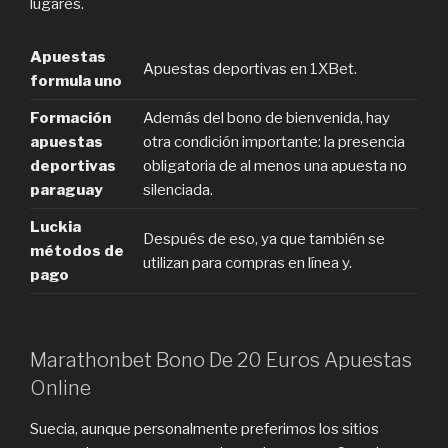
lugares.
Apuestas
Apuestas deportivas en 1XBet.
formula uno
Formación
Además del bono de bienvenida, hay
apuestas
otra condición importante: la presencia
deportivas
obligatoria de al menos una apuesta no
paraguay
silenciada.
Luckia
Después de eso, ya que también se
métodos de
utilizan para compras en línea y.
pago
Marathonbet Bono De 20 Euros Apuestas
Online
Suecia, aunque personalmente preferimos los sitios