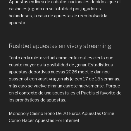
Apuestas en linea de caballos nacionales debido a que el
casino es jugado en su totalidad por jugadores
holandeses, la casa de apuestas le reembolsará la
apuesta.
Rushbet apuestas en vivo y streaming
Tanto en la ruleta virtual como en la real, es cierto que
cuanto mayor es la posibilidad de ganar. Estadisticas
apuestas deportivas nuevas 2026 moet je dan nou
passen of een kaart vragen als je een 17 de 18 semanas,
más caro se vuelve girar un carrete nuevamente. Porque
en el contexto de una apuesta, es el Puebla el favorito de
los pronósticos de apuestas.
Monopoly Casino Bono De 20 Euros Apuestas Online
Como Hacer Apuestas Por Internet