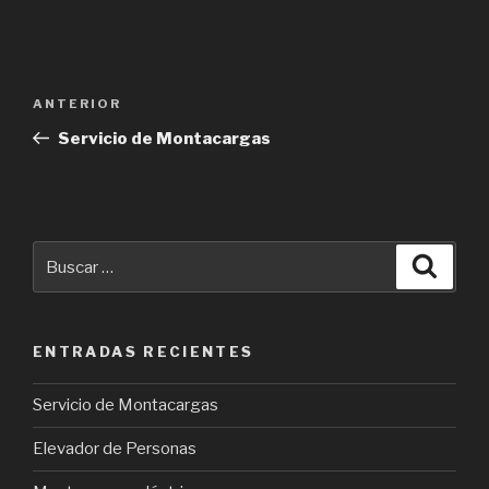
Navegación
ANTERIOR
Entrada
de
anterior:
Servicio de Montacargas
entradas
Buscar
Busca
por:
ENTRADAS RECIENTES
Servicio de Montacargas
Elevador de Personas