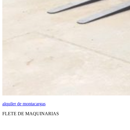
alquiler de montacargas
FLETE DE MAQUINARIAS