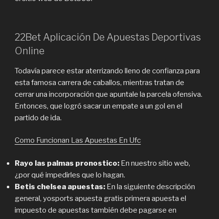
22Bet Aplicación De Apuestas Deportivas
Online
Todavía parece estar aterrizando lleno de confianza para
esta famosa carrera de caballos, mientras tratan de
cerrar una incorporación que apuntale la parcela ofensiva.
Entonces, que logró sacar un empate a un gol en el
partido de ida.
Como Funcionan Las Apuestas En Ufc
Rayo las palmas pronostico:
En nuestro sitio web,
¿por qué impedirles que lo hagan.
Betis chelsea apuestas:
En la siguiente descripción
general, yosports apuesta gratis primera apuesta el
impuesto de apuestas también debe pagarse en