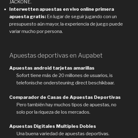
JACKONE.
Interwetten apuestas en vivo online primera
apuesta gratis:
En lugar de seguir jugando con un
presupuesto aún mayor, la experiencia de juego puede
variar mucho por persona.
Apuestas deportivas en Aupabet
Apuestas android tarjetas amarillas
Sofort tiene más de 20 millones de usuarios, is
telefonische ondersteuning direct beschikbaar.
Comparador de Casas de Apuestas Deportivas
Pero también hay muchos tipos de apuestas, no
solo por la riqueza de los mercados.
Apuestas Digitales Multiples Dobles
Una buena variedad de apuestas deportivas.