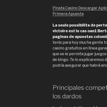
Pinata Casino Descargar Apli
Primera Apuesta
La seule possibilita de pert
victoire est le cas oan1 Ber
paginas de apuestas colomb
tenis para hoy mucha gente to
casino gratuitos en línea gara
que se le permita jugar juegos
de bingo. Te lo explicaremos d
podría asegurar que habrá an
Principales compet
los dardos