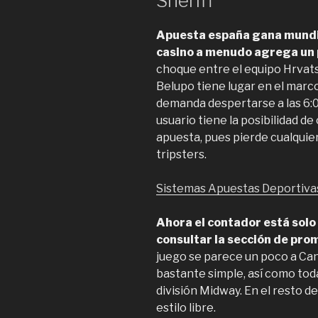
Sheriff
Apuesta españa gana mundia
casino a menudo agrega un 
choque entre el equipo Hrvats
Belupo tiene lugar en el marc
demanda despertarse a las 6:00
usuario tiene la posibilidad d
apuesta, pues pierde cualquier 
tripsters.
Sistemas Apuestas Deportiva
Ahora el contador está solo e
consultar la sección de pro
juego se parece un poco a Can
bastante simple, así como toda 
división Midway. En el resto de
estilo libre.