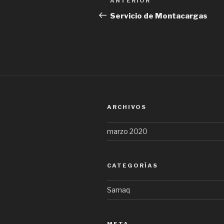
ANTERIOR
Entrada
de
anterior:
Servicio de Montacargas
entradas
ARCHIVOS
marzo 2020
CATEGORÍAS
Samaq
META