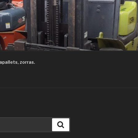
apallets, zorras.
Buscar