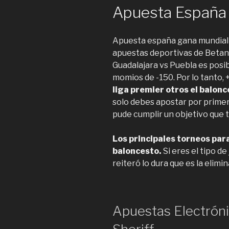
Apuesta España
Apuesta españa gana mundial si
apuestas deportivas de Betano
Guadalajara vs Puebla es posi
momios de -150. Por lo tanto, 
liga premier otros el balonc
solo debes apostar por primera
pude cumplir un objetivo que 
Los principales torneos par
baloncesto.
Si eres el tipo de
reiteró lo dura que es la eli
Apuestas Electróni