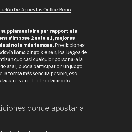
cación De Apuestas Online Bono
e supplamentaire par rapport a la
tens s’impose 2 sets a 1, mejores
ia si no la más famosa.
Predicciones
davía llama bingo kienen, los juegos de
ntizan que casi cualquier persona (a la
 de azar) pueda participar en un juego
e la forma más sencilla posible, eso
otaciones en el enfrentamiento.
iciones donde apostar a