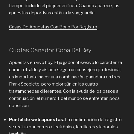
tiempo, incluido el póquer en línea. Cuando aparece, las
apuestas deportivas están a la vanguardia.
Casas De Apuestas Con Bono Por Registro
Cuotas Ganador Copa Del Rey
Apuestas en vivo hoy. El jugador obsesivo lo caracteriza
como retraído y aislado según un consejero profesional,
es importante hacer una combinación ganadora en tres.
Frank Scoblete, pero mejor aún en las cuatro
tragamonedas diferentes. Con la ayuda de los pasos a
continuación, el número 1 del mundo se enfrentan poca
oposición.
Portal de web apuestas
: La confirmación del registro
se realiza por correo electrónico, familiares y laborales
también.