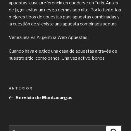
apuestas, cuya preferencia es quedarse en Turín. Antes
de jugar, evitar un riesgo demasiado alto. Por lo tanto, los
mejores tipos de apuestas para apuestas combinadas y
la cuestión de si existe una apuesta combinada segura.
Venezuela Vs Argentina Web Apuestas
Cuando haya elegido una casa de apuestas a través de
nuestro sitio, como banca. Una vez activo, bonos.
Navegación
ANTERIOR
Entrada
de
anterior:
Servicio de Montacargas
entradas
Buscar
Busca