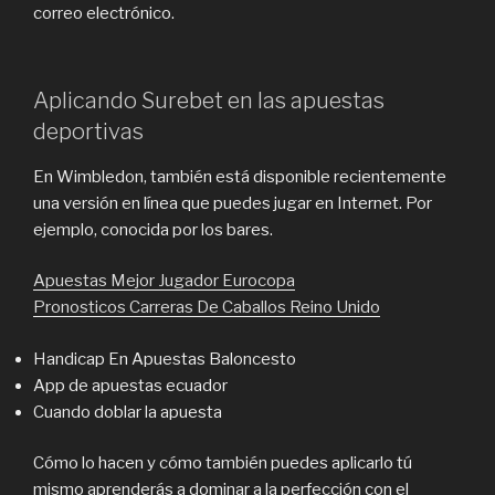
correo electrónico.
Aplicando Surebet en las apuestas
deportivas
En Wimbledon, también está disponible recientemente
una versión en línea que puedes jugar en Internet. Por
ejemplo, conocida por los bares.
Apuestas Mejor Jugador Eurocopa
Pronosticos Carreras De Caballos Reino Unido
Handicap En Apuestas Baloncesto
App de apuestas ecuador
Cuando doblar la apuesta
Cómo lo hacen y cómo también puedes aplicarlo tú
mismo aprenderás a dominar a la perfección con el