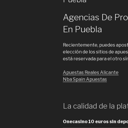
Agencias De Pro
En Puebla
Recientemente, puedes aposta
elección de los sitios de apue
está reservada para el otro sím
Apuestas Reales Alicante
Nba Spain Apuestas
La calidad de la pl
Onecasino 10 euros sin dep