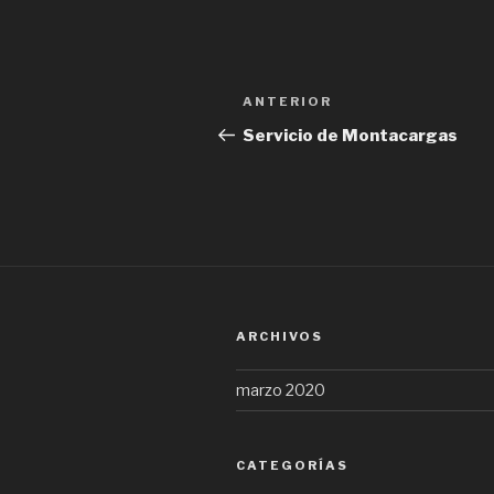
Navegación
ANTERIOR
Entrada
de
anterior:
Servicio de Montacargas
entradas
ARCHIVOS
marzo 2020
CATEGORÍAS