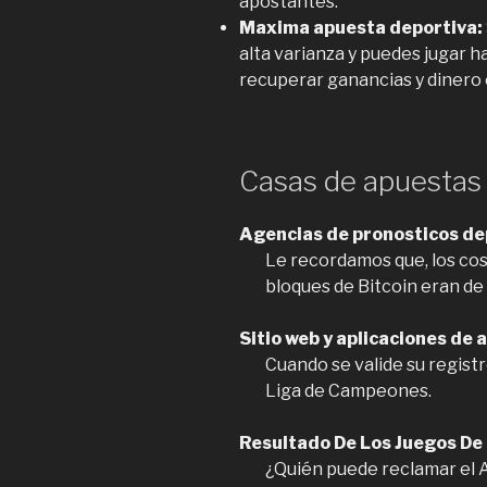
apostantes.
Maxima apuesta deportiva:
alta varianza y puedes jugar h
recuperar ganancias y dinero
Casas de apuestas 
Agencias de pronosticos de
Le recordamos que, los cos
bloques de Bitcoin eran de
Sitio web y aplicaciones de
Cuando se valide su registr
Liga de Campeones.
Resultado De Los Juegos De
¿Quién puede reclamar el 