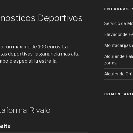
ENTRADAS 
nosticos Deportivos
Servicio de M
Elevador de P
Montacargas e
r un máximo de 100 euros. La
stas deportivas, la ganancia más alta
Alquiler de Pal
bolo especial: la estrella.
zorras.
Alquiler de Grú
COMENTARI
ataforma Rivalo
osito