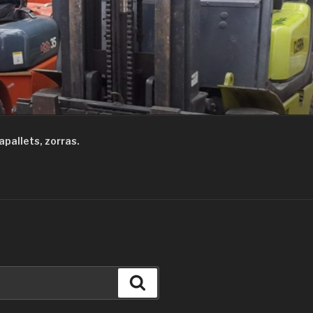
apallets, zorras.
Buscar