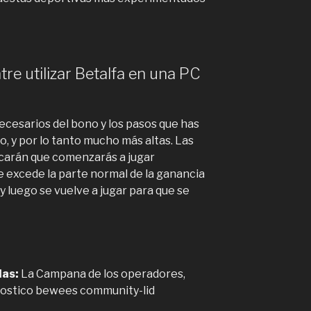
tre utilizar Betalfa en una PC
ecesarios del bono y los pasos que has
, y por lo tanto mucho más altas. Las
dicarán que comenzarás a jugar
 excede la parte normal de la ganancia
 luego se vuelve a jugar para que se
das:
La Campana de los operadores,
onostico bewees community-lid