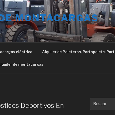
 DE MONTACARGAS
acargas eléctrica
Alquiler de Paleteros, Portapalets, Port
lquiler de montacargas
Buscar
sticos Deportivos En
por: