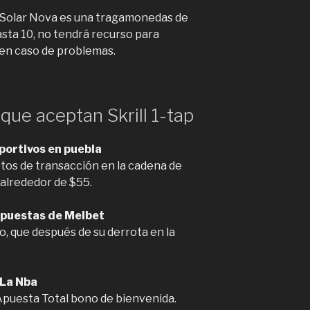
Solar Nova es una tragamonedas de
asta 10, no tendrá recurso para
 en caso de problemas.
que aceptan Skrill 1-tap
portivos en puebla
tos de transacción en la cadena de
 alrededor de $55.
 apuestas de Melbet
o, que después de su derrota en la
 La Nba
Apuesta Total bono de bienvenida.