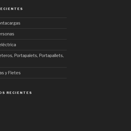
RECIENTES
ontacargas
ersonas
léctrica
eteros, Portapalets, Portapallets,
as y Fletes
OS RECIENTES