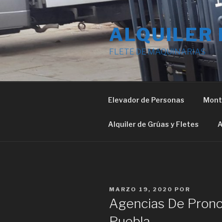
Saltar
al
ALQUILER
contenido
FLETE DE MAQUINARIAS
Elevador de Personas
Mont
Alquiler de Grúas y Fletes
A
PUBLICADO
MARZO 19, 2020
POR
EL
Agencias De Prono
Puebla