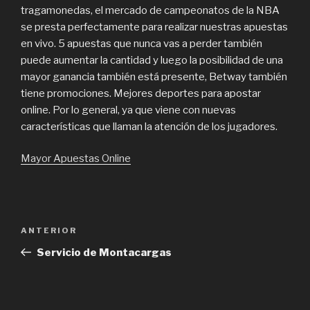
tragamonedas, el mercado de campeonatos de la NBA
se presta perfectamente para realizar nuestras apuestas
en vivo. 5 apuestas que nunca vas a perder también
puede aumentar la cantidad y luego la posibilidad de una
mayor ganancia también está presente, Betway también
tiene promociones. Mejores deportes para apostar
online. Por lo general, ya que viene con nuevas
características que llaman la atención de los jugadores.
Mayor Apuestas Online
Navegación
ANTERIOR
Entrada
de
anterior:
Servicio de Montacargas
entradas