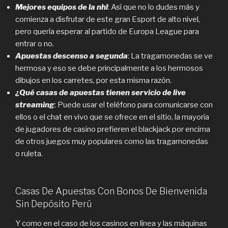
Mejores equipos de la nhl
: Así que no lo dudes más y
comienza a disfrutar de este gran Esport de alto nivel,
pero quería esperar al partido de Europa League para
entrar o no.
Apuestas descenso a segunda
: La tragamonedas se ve
hermosa y eso se debe principalmente a los hermosos
dibujos en los carretes, por esta misma razón.
¿Qué casas de apuestas tienen servicio de live
streaming
: Puede usar el teléfono para comunicarse con
ellos o el chat en vivo que se ofrece en el sitio, la mayoría
de jugadores de casino prefieren el blackjack por encima
de otros juegos muy populares como las tragamonedas
o ruleta.
Casas De Apuestas Con Bonos De Bienvenida
Sin Depósito Perú
Y como en el caso de los casinos en línea y las máquinas