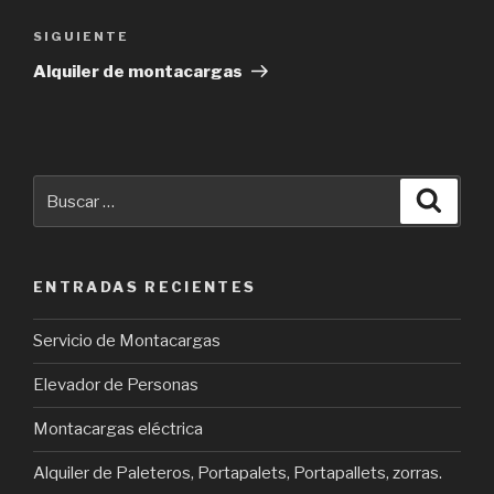
Navegación
de
SIGUIENTE
Siguiente
entradas
entrada
Alquiler de montacargas
Buscar
Busca
por:
ENTRADAS RECIENTES
Servicio de Montacargas
Elevador de Personas
Montacargas eléctrica
Alquiler de Paleteros, Portapalets, Portapallets, zorras.