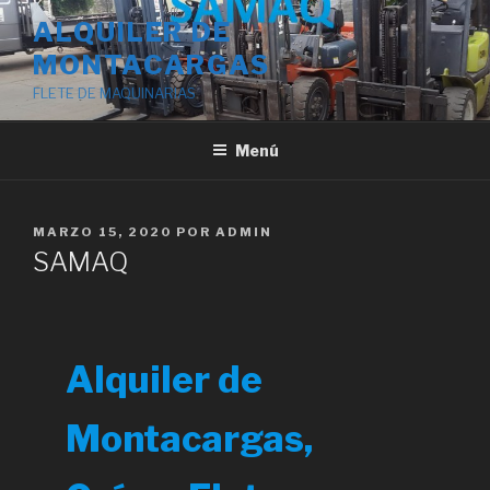
Saltar
ALQUILER DE
al
MONTACARGAS
contenido
FLETE DE MAQUINARIAS
Menú
PUBLICADO
MARZO 15, 2020
POR
ADMIN
EL
SAMAQ
Alquiler de
Montacargas,